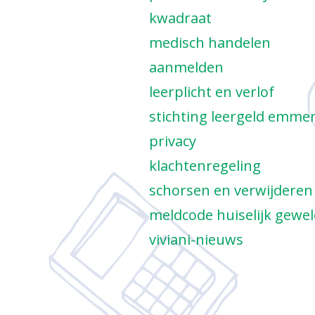
ac
de j
vakantieregeling
kwadraat
on
leestalent
plus
ziek melden & verlo
medisch handelen
spaa
agenda
aanmelden
socials
leerplicht en verlof
stichting leergeld emme
privacy
klachtenregeling
schorsen en verwijderen
meldcode huiselijk gewe
viviani-nieuws