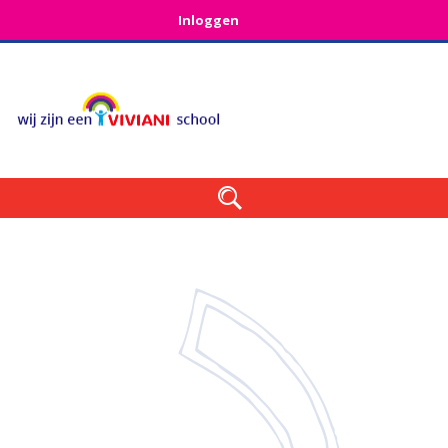
Inloggen

ag