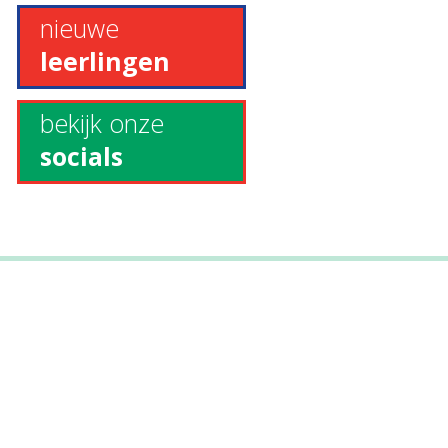
nieuwe
leerlingen
bekijk onze
socials